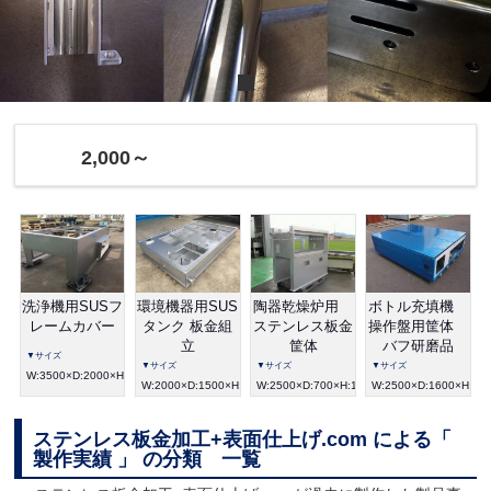
2,000～
洗浄機用SUSフ
環境機器用SUS
陶器乾燥炉用
ボトル充填機
レームカバー
タンク 板金組
ステンレス板金
操作盤用筐体
立
筐体
バフ研磨品
▼サイズ
▼サイズ
▼サイズ
▼サイズ
W:3500×D:2000×H:1000
W:2000×D:1500×H:400
W:2500×D:700×H:1600
W:2500×D:1600×H:60
ステンレス板金加工+表面仕上げ.com による「
製作実績 」 の分類 一覧