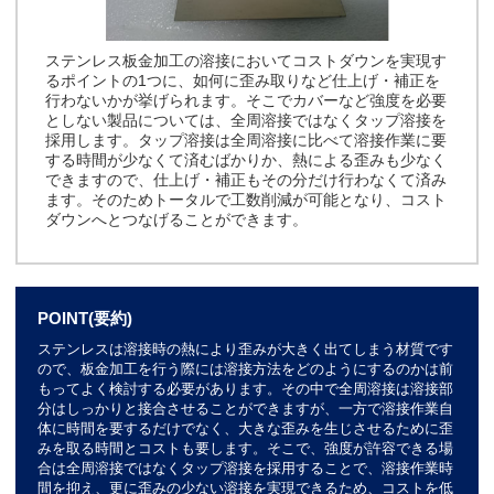
ステンレス板金加工の溶接においてコストダウンを実現す
るポイントの1つに、如何に歪み取りなど仕上げ・補正を
行わないかが挙げられます。そこでカバーなど強度を必要
としない製品については、全周溶接ではなくタップ溶接を
採用します。タップ溶接は全周溶接に比べて溶接作業に要
する時間が少なくて済むばかりか、熱による歪みも少なく
できますので、仕上げ・補正もその分だけ行わなくて済み
ます。そのためトータルで工数削減が可能となり、コスト
ダウンへとつなげることができます。
POINT(要約)
ステンレスは溶接時の熱により歪みが大きく出てしまう材質です
ので、板金加工を行う際には溶接方法をどのようにするのかは前
もってよく検討する必要があります。その中で全周溶接は溶接部
分はしっかりと接合させることができますが、一方で溶接作業自
体に時間を要するだけでなく、大きな歪みを生じさせるために歪
みを取る時間とコストも要します。そこで、強度が許容できる場
合は全周溶接ではなくタップ溶接を採用することで、溶接作業時
間を抑え、更に歪みの少ない溶接を実現できるため、コストを低