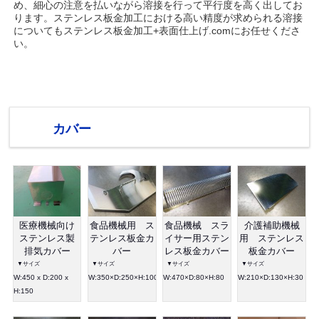
め、細心の注意を払いながら溶接を行って平行度を高く出してお
ります。ステンレス板金加工における高い精度が求められる溶接
についてもステンレス板金加工+表面仕上げ.comにお任せくださ
い。
カバー
医療機械向け
食品機械用 ス
食品機械 スラ
介護補助機械
ステンレス製
テンレス板金カ
イサー用ステン
用 ステンレス
排気カバー
バー
レス板金カバー
板金カバー
▼サイズ
▼サイズ
▼サイズ
▼サイズ
W:450 x D:200 x
W:350×D:250×H:100
W:470×D:80×H:80
W:210×D:130×H:30
H:150