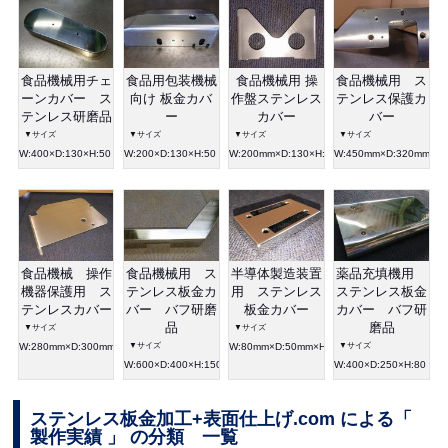
食品機械用チェ
食品用包装機械
食品機械用 操
食品機械用 ス
ーンカバー ス
向け 板金カバ
作盤ステンレス
テンレス保護カ
テンレス研磨品
ー
カバー
バー
▼サイズ
▼サイズ
▼サイズ
▼サイズ
W:400×D:130×H:50
W:200×D:130×H:50
W:200mm×D:130×H:20mm
W:450mm×D:320mm×H
食品機械 操作
食品機械用 ス
半導体製造装置
薬品充填機用
機器保護用 ス
テンレス板金カ
用 ステンレス
ステンレス板金
テンレスカバー
バー バフ研磨
板金カバー
カバー バフ研
品
磨品
▼サイズ
▼サイズ
W:280mm×D:300mm×H:15mm
▼サイズ
W:80mm×D:50mm×H:15mm
▼サイズ
W:600×D:400×H:150
W:400×D:250×H:80
ステンレス板金加工+表面仕上げ.com による「
製作実績 」 の分類 一覧