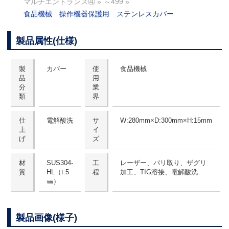
マルチエントランス④
»
～499
»
食品機械 操作機器保護用 ステンレスカバー
製品属性(仕様)
製
カバー
使
食品機械
品
用
分
業
類
界
仕
電解酸洗
サ
W:280mm×D:300mm×H:15mm
上
イ
げ
ズ
材
SUS304-
工
レーザー、バリ取り、ザグリ
質
HL（t:5
程
加工、TIG溶接、電解酸洗
㎜）
製品画像(様子)