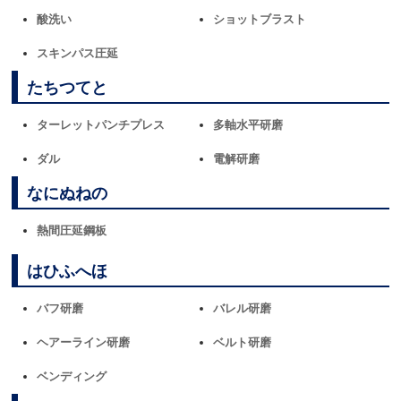
酸洗い
ショットブラスト
スキンパス圧延
たちつてと
ターレットパンチプレス
多軸水平研磨
ダル
電解研磨
なにぬねの
熱間圧延鋼板
はひふへほ
バフ研磨
バレル研磨
ヘアーライン研磨
ベルト研磨
ベンディング