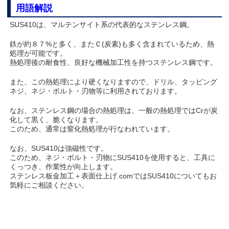
用語解説
SUS410は、マルテンサイト系の代表的なステンレス鋼。
鉄が約８７%と多く、またＣ(炭素)も多く含まれているため、熱
処理が可能です。
熱処理後の耐食性、良好な機械加工性を持つステンレス鋼です。
また、この熱処理により硬くなりますので、ドリル、タッピング
ネジ、ネジ・ボルト・刃物等に利用されております。
なお、ステンレス鋼の場合の熱処理は、一般の熱処理ではCrが炭
化して黒く、脆くなります。
このため、通常は窒化熱処理が行なわれています。
なお、SUS410は強磁性です。
このため、ネジ・ボルト・刃物にSUS410を使用すると、工具に
くっつき、作業性が向上します。
ステンレス板金加工＋表面仕上げ.comではSUS410についてもお
気軽にご相談ください。