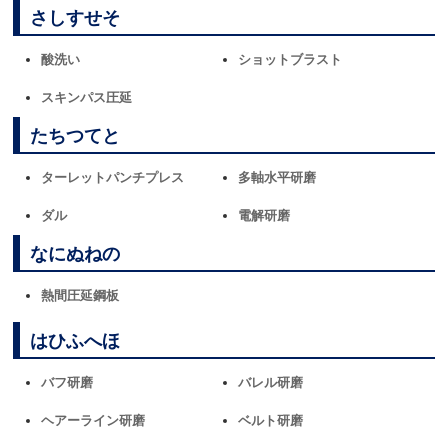
さしすせそ
酸洗い
ショットブラスト
スキンパス圧延
たちつてと
ターレットパンチプレス
多軸水平研磨
ダル
電解研磨
なにぬねの
熱間圧延鋼板
はひふへほ
バフ研磨
バレル研磨
ヘアーライン研磨
ベルト研磨