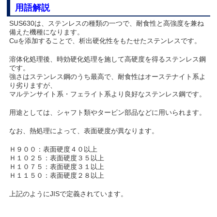
用語解説
SUS630は、ステンレスの種類の一つで、耐食性と高強度を兼ね
備えた機種になります。
Cuを添加することで、析出硬化性をもたせたステンレスです。
溶体化処理後、時効硬化処理を施して高硬度を得るステンレス鋼
です。
強さはステンレス鋼のうち最高で、耐食性はオーステナイト系よ
り劣りますが、
マルテンサイト系・フェライト系より良好なステンレス鋼です。
用途としては、シャフト類やタービン部品などに用いられます。
なお、熱処理によって、表面硬度が異なります。
Ｈ９００：表面硬度４０以上
Ｈ１０２５：表面硬度３５以上
Ｈ１０７５：表面硬度３１以上
Ｈ１１５０：表面硬度２８以上
上記のようにJISで定義されています。